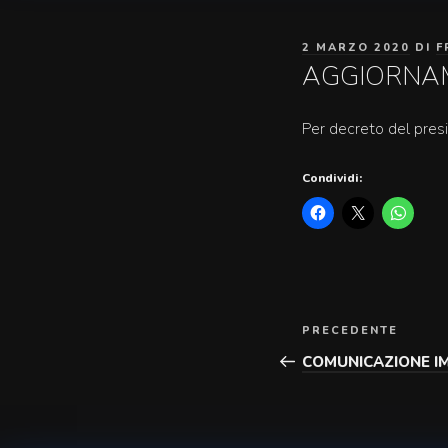
PUBBLICATO
2 MARZO 2020
DI
F
IL
AGGIORNAME
Per decreto del presi
Condividi:
Navigazione
Articolo
PRECEDENTE
articoli
precedente:
COMUNICAZIONE I