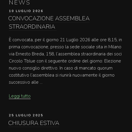
NEWS
PUBBLICATO
10 LUGLIO 2026
IL
CONVOCAZIONE ASSEMBLEA
STRAORDINARIA
È convocata, per il giorno 21 Luglio 2026 alle ore 8,15, in
prima convocazione, presso la sede sociale sita in Milano
via Ernesto Breda, 158, l’assemblea straordinaria dei soci
Circolo Tblue con il seguente ordine del giorno: Elezione
nuovo consiglio direttivo. In caso di mancato quorum
costitutivo l’assemblea si riunirà nuovamente il giorno
successivo alle …
“CONVOCAZIONE
Leggi tutto
ASSEMBLEA
STRAORDINARIA “
PUBBLICATO
25 LUGLIO 2025
IL
CHIUSURA ESTIVA