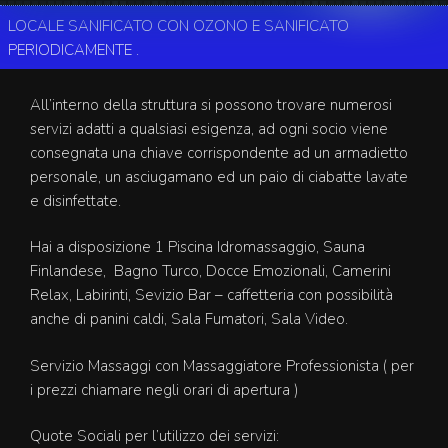
LOCALE SANIFICATO CON OZONO E SANIFICATO
PERIODICAMENTE .
SERVIZI E QUOTE
All’interno della struttura si possono trovare numerosi
servizi adatti a qualsiasi esigenza, ad ogni socio viene
consegnata una chiave corrispondente ad un armadietto
personale, un asciugamano ed un paio di ciabatte lavate
e disinfettate.
Hai a disposizione 1 Piscina Idromassaggio, Sauna
Finlandese, Bagno Turco, Docce Emozionali, Camerini
Relax, Labirinti, Sevizio Bar – caffetteria con possibilità
anche di panini caldi, Sala Fumatori, Sala Video.
Servizio Massaggi con Massaggiatore Professionista ( per
i prezzi chiamare negli orari di apertura )
Quote Sociali per l’utilizzo dei servizi: